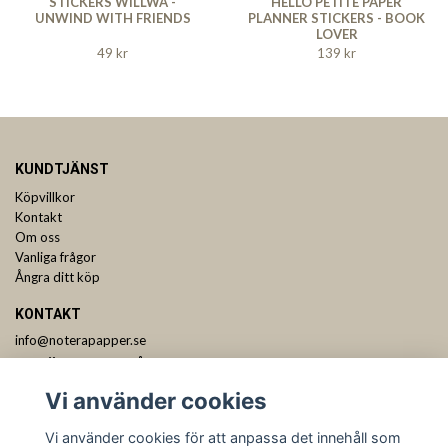
STICKERS WILLWA -
HELLO PETITE PAPER
UNWIND WITH FRIENDS
PLANNER STICKERS - BOOK
LOVER
49 kr
139 kr
KUNDTJÄNST
Köpvillkor
Kontakt
Om oss
Vanliga frågor
Ångra ditt köp
KONTAKT
info@noterapapper.se
ANMÄL DIG TILL VÅRT NYHETSBREV
Vi använder cookies
Prenumerera
Vi använder cookies för att anpassa det innehåll som