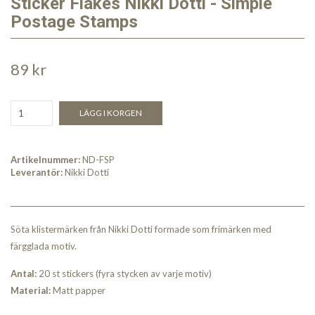
Sticker Flakes Nikki Dotti - Simple
Postage Stamps
89 kr
LÄGG I KORGEN
Artikelnummer:
ND-FSP
Leverantör:
Nikki Dotti
Söta klistermärken från Nikki Dotti formade som frimärken med
färgglada motiv.
Antal:
20 st stickers (fyra stycken av varje motiv)
Material:
Matt papper