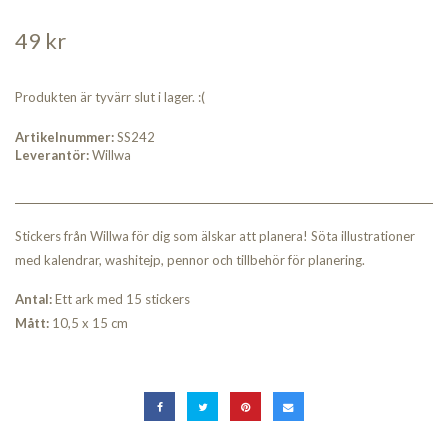
49 kr
Produkten är tyvärr slut i lager. :(
Artikelnummer:
SS242
Leverantör:
Willwa
Stickers från Willwa för dig som älskar att planera! Söta illustrationer
med kalendrar, washitejp, pennor och tillbehör för planering.
An
tal:
Ett ark med 15 stickers
Måt
t:
10,5 x 15 cm