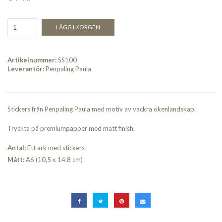
LÄGG I KORGEN
Artikelnummer:
SS100
Leverantör:
Penpaling Paula
Stickers från Penpaling Paula med motiv av vackra ökenlandskap.
Tryckta på premiumpapper med matt finish.
An
tal:
Ett ark med stickers
Måt
t:
A6 (10,5 x 14,8 cm)