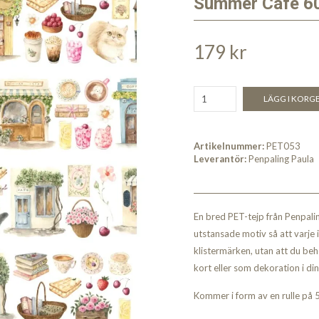
Summer Cafe 6
179 kr
LÄGG I KORG
Artikelnummer:
PET053
Leverantör:
Penpaling Paula
En bred PET-tejp från Penpali
utstansade motiv så att varje 
klistermärken, utan att du beh
kort eller som dekoration i di
Kommer i form av en rulle på 