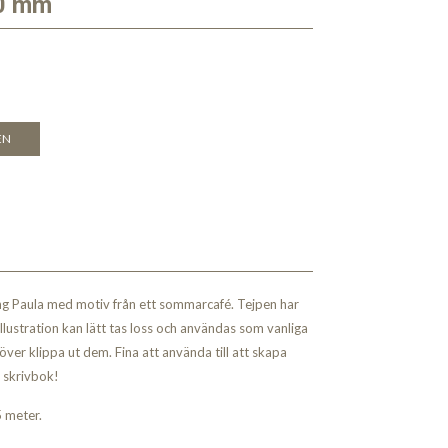
0 mm
EN
ng Paula med motiv från ett sommarcafé. Tejpen har
illustration kan lätt tas loss och användas som vanliga
över klippa ut dem. Fina att använda till att skapa
n skrivbok!
5 meter.