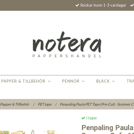
Skickar inom 1-3 vardagar
PAPPER & TILLBEHÖR
PENNOR
BLÄCK
TR
Papper & Tillbehör
/
PET tape
/
Penpaling Paula PET Tape (Pre-Cut) - Summer 
I lager.
Penpaling Paula