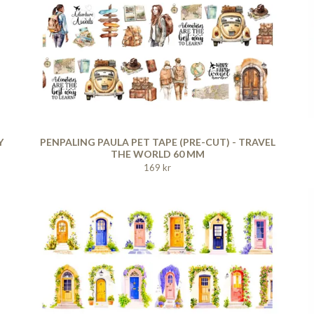
Y
PENPALING PAULA PET TAPE (PRE-CUT) - TRAVEL
THE WORLD 60 MM
169 kr