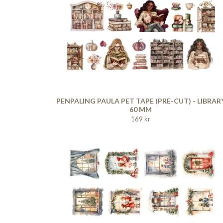
PENPALING PAULA PET TAPE (PRE-CUT) - LIBRAR
60 MM
169 kr