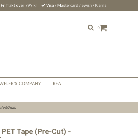
Fri frakt över 799 kr
Visa / Mastercard / Swish / Klarna
0
AVELER'S COMPANY
REA
Cafe 60 mm
 PET Tape (Pre-Cut) -