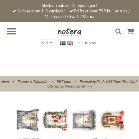
Skickar snabbt från eget lager!
Skickar inom 1-3 vardagar
Fri frakt över 799 kr
Visa /
Mastercard / Swish / Klarna
Inkl. moms
Hem
/
Papper & Tillbehör
/
PET tape
/
Penpaling Paula PET Tape (Pre-Cut) -
Christmas Windows 60 mm