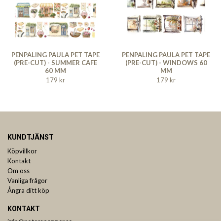
PENPALING PAULA PET TAPE
PENPALING PAULA PET TAPE
(PRE-CUT) - SUMMER CAFE
(PRE-CUT) - WINDOWS 60
60 MM
MM
179 kr
179 kr
KUNDTJÄNST
Köpvillkor
Kontakt
Om oss
Vanliga frågor
Ångra ditt köp
KONTAKT