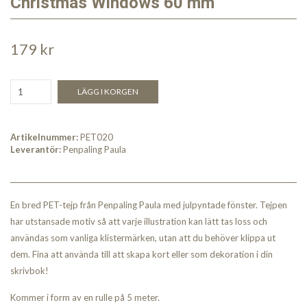
Christmas Windows 60 mm
179 kr
LÄGG I KORGEN
Artikelnummer:
PET020
Leverantör:
Penpaling Paula
En bred PET-tejp från Penpaling Paula med julpyntade fönster. Tejpen
har utstansade motiv så att varje illustration kan lätt tas loss och
användas som vanliga klistermärken, utan att du behöver klippa ut
dem. Fina att använda till att skapa kort eller som dekoration i din
skrivbok!
Kommer i form av en rulle på 5 meter.