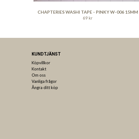
CHAPTERIES WASHI TAPE - PINKY W-006 15MM
69 kr
KUNDTJÄNST
Köpvillkor
Kontakt
Om oss
Vanliga frågor
Ångra ditt köp