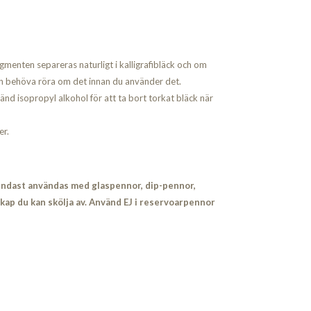
gmenten separeras naturligt i kalligrafibläck och om
en behöva röra om det innan du använder det.
nd isopropyl alkohol för att ta bort torkat bläck när
er.
 endast användas med glaspennor, dip-pennor,
kap du kan skölja av. Använd EJ i reservoarpennor