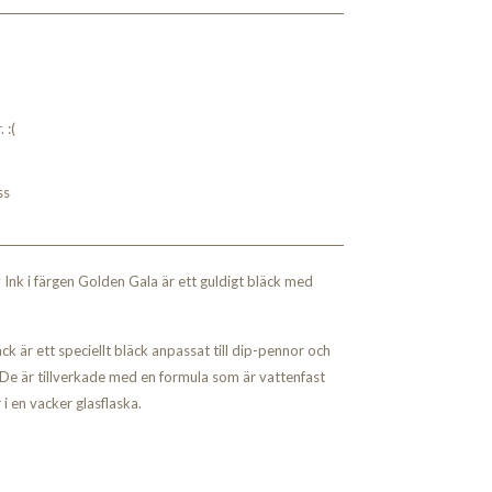
 :(
ss
 Ink i färgen Golden Gala är ett guldigt bläck med
äck är ett speciellt bläck anpassat till dip-pennor och
n. De är tillverkade med en formula som är vattenfast
 en vacker glasflaska.