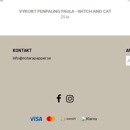
VYKORT PENPALING PAULA - WITCH AND CAT
25 kr
KONTAKT
A
info@noterapapper.se