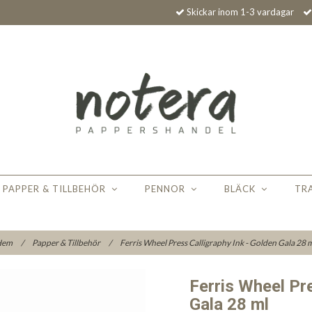
Skickar inom 1-3 vardagar
PAPPER & TILLBEHÖR
PENNOR
BLÄCK
TR
Hem
/
Papper & Tillbehör
/
Ferris Wheel Press Calligraphy Ink - Golden Gala 28 
Ferris Wheel Pre
Gala 28 ml