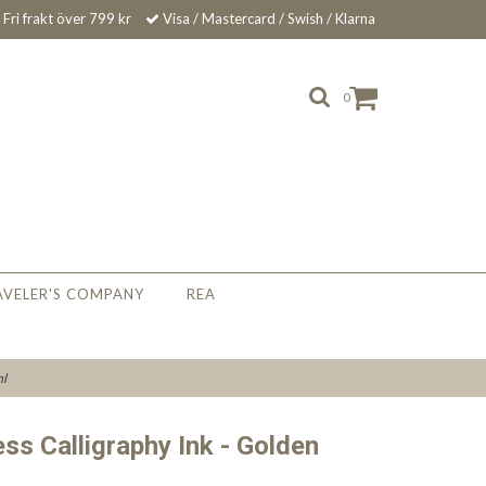
Fri frakt över 799 kr
Visa / Mastercard / Swish / Klarna
0
AVELER'S COMPANY
REA
ml
ss Calligraphy Ink - Golden