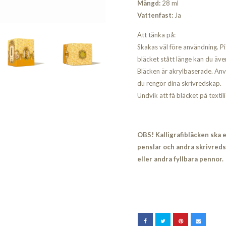
Mängd:
28 ml
Vattenfast:
Ja
Att tänka på:
Skakas väl före användning. Pi
bläcket stått länge kan du äv
Bläcken är akrylbaserade. Anvä
du rengör dina skrivredskap.
Undvik att få bläcket på textili
OBS! Kalligrafibläcken ska
penslar och andra skrivreds
eller andra fyllbara pennor.