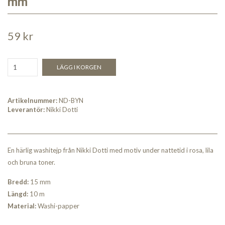
mm
59 kr
LÄGG I KORGEN
Artikelnummer:
ND-BYN
Leverantör:
Nikki Dotti
En härlig washitejp från Nikki Dotti med motiv under nattetid i rosa, lila
och bruna toner.
Bredd:
15 mm
Längd:
10 m
Material:
Washi-papper