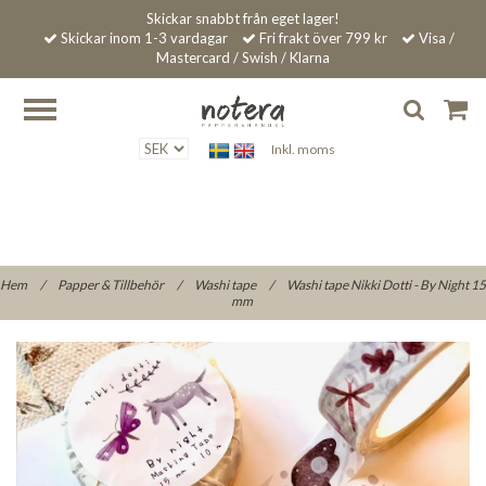
Skickar snabbt från eget lager!
Skickar inom 1-3 vardagar
Fri frakt över 799 kr
Visa /
Mastercard / Swish / Klarna
Inkl. moms
Hem
/
Papper & Tillbehör
/
Washi tape
/
Washi tape Nikki Dotti - By Night 15
mm