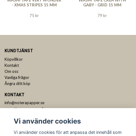
- XMAS STRIPES 15 MM
GABY - GRID 15 MM
75 kr
79 kr
KUNDTJÄNST
Köpvillkor
Kontakt
Om oss
Vanliga frågor
Ångra ditt köp
KONTAKT
info@noterapapper.se
ANMÄL DIG TILL VÅRT NYHETSBREV
Vi använder cookies
Prenumerera
Vi använder cookies för att anpassa det innehåll som