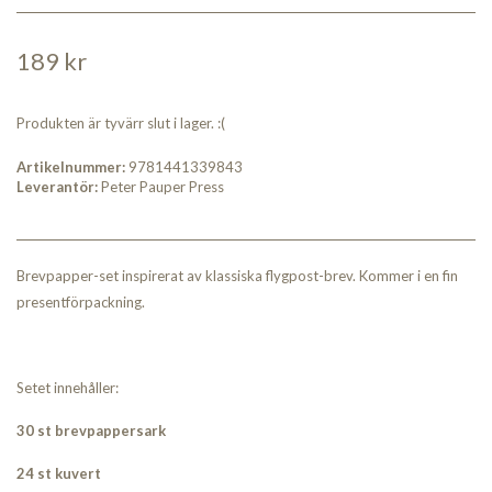
189 kr
Produkten är tyvärr slut i lager. :(
Artikelnummer:
9781441339843
Leverantör:
Peter Pauper Press
Brevpapper-set inspirerat av klassiska flygpost-brev. Kommer i en fin
presentförpackning.
Setet innehåller:
30 st brevpappersark
24 st kuvert