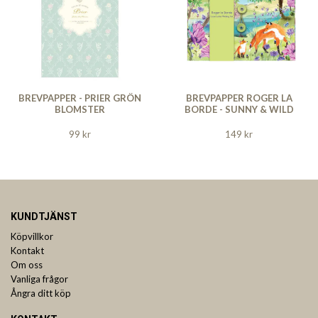
BREVPAPPER - PRIER GRÖN
BREVPAPPER ROGER LA
BLOMSTER
BORDE - SUNNY & WILD
99 kr
149 kr
KUNDTJÄNST
Köpvillkor
Kontakt
Om oss
Vanliga frågor
Ångra ditt köp