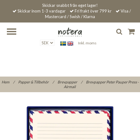
Skickar snabbt från eget lager!
Skickar inom 1-3 vardagar
Fri frakt över 799 kr
Visa /
Mastercard / Swish / Klarna
Inkl. moms
Hem
/
Papper & Tillbehör
/
Brevpapper
/
Brevpapper Peter Pauper Press -
Airmail