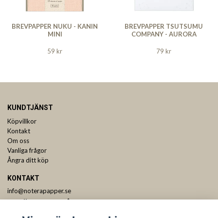
BREVPAPPER NUKU - KANIN
BREVPAPPER TSUTSUMU
MINI
COMPANY - AURORA
59 kr
79 kr
KUNDTJÄNST
Köpvillkor
Kontakt
Om oss
Vanliga frågor
Ångra ditt köp
KONTAKT
info@noterapapper.se
ANMÄL DIG TILL VÅRT NYHETSBREV