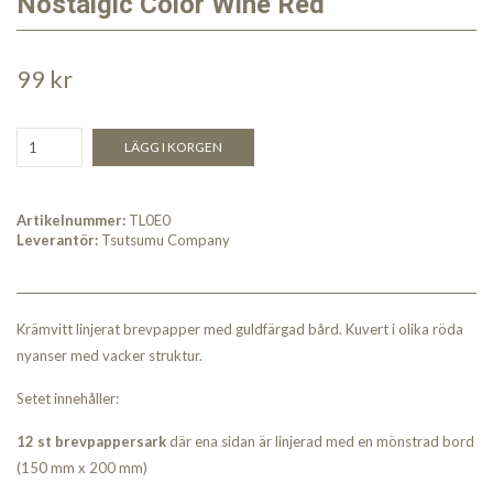
Nostalgic Color Wine Red
99 kr
LÄGG I KORGEN
Artikelnummer:
TL0E0
Leverantör:
Tsutsumu Company
Krämvitt linjerat brevpapper med guldfärgad bård. Kuvert i olika röda
nyanser med vacker struktur.
Setet innehåller:
12 st brevpappersark
där ena sidan är linjerad med en mönstrad bord
(150 mm x 200 mm)