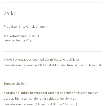
79 kr
Produkten är tyvärr slut i lager. :(
Artikelnummer:
LC-01-BL
Leverantör:
LabClip
Vackert brevpapper-set med blå, milda toner och ljuva
blomsterillustrationer av blå kärleksblomster, tusensköna och lavendel.
Setet innehåller:
6 st dubbelsidiga brevpappersark
där ena sidan är linjerad med en
bord av blomster och den andra sidan är helt fylld av
blomsterillustrationer. (140 mm x 170 mm / 190 mm)