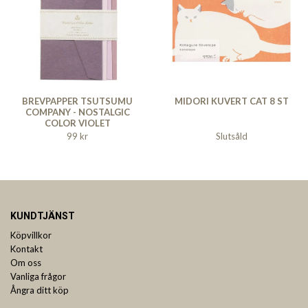
BREVPAPPER TSUTSUMU
MIDORI KUVERT CAT 8 ST
COMPANY - NOSTALGIC
COLOR VIOLET
99 kr
Slutsåld
KUNDTJÄNST
Köpvillkor
Kontakt
Om oss
Vanliga frågor
Ångra ditt köp