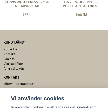
FERRIS WHEEL PRESS - ROSE
FERRIS WHEEL PRESS -
AT DAWN 38 ML
PORCELAIN PAST 38 ML
299 kr
Slutsåld
KUNDTJÄNST
Köpvillkor
Kontakt
Om oss
Vanliga frågor
Ångra ditt köp
KONTAKT
info@noterapapper.se
ANMÄL DIG TILL VÅRT NYHETSBREV
Vi använder cookies
Prenumerera
Vi använder cookies för att anpassa det innehåll som