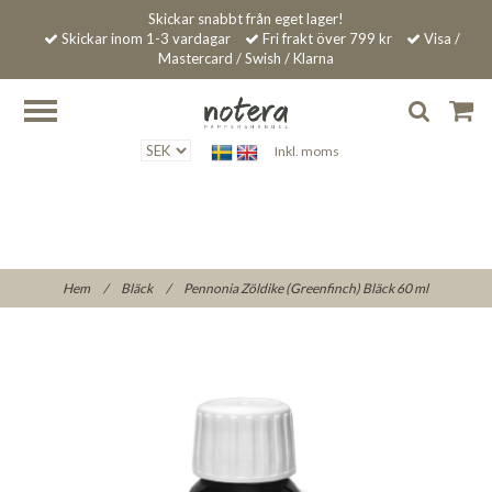
Skickar snabbt från eget lager!
Skickar inom 1-3 vardagar
Fri frakt över 799 kr
Visa /
Mastercard / Swish / Klarna
Inkl. moms
Hem
/
Bläck
/
Pennonia Zöldike (Greenfinch) Bläck 60 ml