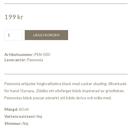
199 kr
LÄGG I KORGEN
Artikelnummer:
PEN-030
Leverantör:
Pennonia
Pennonia erbjuder högkvalitativa bläck med vacker shading, tillverkade
för hand i Europa.
Zöldike
ett olivfärgat bläck inspirerad av grönfinken.
Pennonias bläck passar utmärkt att både skriva och måla med.
Mängd:
60 ml
Vattenresistent:
Nej
Shimmer:
Nej