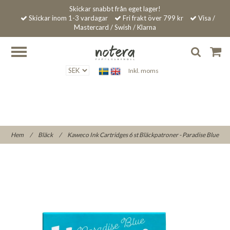
Skickar snabbt från eget lager!
Skickar inom 1-3 vardagar
Fri frakt över 799 kr
Visa /
Mastercard / Swish / Klarna
Inkl. moms
Hem
/
Bläck
/
Kaweco Ink Cartridges 6 st Bläckpatroner - Paradise Blue