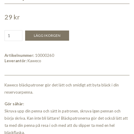
29 kr
LÄGG I KORGEN
Artikelnummer:
10000260
Leverantör:
Kaweco
Kaweco bläckpatroner gör det lätt och smidigt att byta bläck i din
reservoarpenna.
Gör såhär:
Skruva upp din penna och sätt in patronen, skruva igen pennan och
börja skriva. Kan inte bli lättare! Bläckpatronerna gör det också lätt att
ta med din penna på resa i och med att du slipper ta med en hel
bläckflaska.