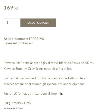
169 kr
LÄGG I KORGEN
Artikelnummer:
10002196
Leverantör:
Kaweco
Kaweco Ink Bottle är ett högkvalitativt bläck på flaska på 50 ml.
Kaweco Smokey Grey är ett neutralt grått bläck.
Går lätt att skriva med och kan användas med alla sorters
reservoarpennor eller med glaspenna och andra dip pens.
Finns i 10 färger, du hittar dem allihop
här
.
Färg:
Smokey Grey
Mängd:
50 ml