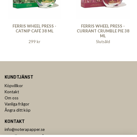
FERRIS WHEEL PRESS -
FERRIS WHEEL PRESS -
CATNIP CAFÉ 38 ML
CURRANT CRUMBLE PIE 38
ML
299 kr
Slutsåld
KUNDTJÄNST
Köpvillkor
Kontakt
Om oss
Vanliga frågor
Ångra ditt köp
KONTAKT
info@noterapapper.se
ANMÄL DIG TILL VÅRT NYHETSBREV