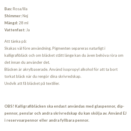
Bas:
Rosa/lila
Shimmer:
Nej
Mängd:
28 ml
Vattenfast:
Ja
Att tänka på:
Skakas väl före användning. Pigmenten separeras naturligt i
kalligrafibläck och om bläcket stått länge kan du även behöva röra om
det innan du använder det.
Bläcken är akrylbaserade. Använd isopropyl alkohol för att ta bort
torkat bläck när du rengör dina skrivredskap.
Undvik att få bläcket på textilier.
OBS! Kalligrafibläcken ska endast användas med glaspennor, dip-
pennor, penslar och andra skrivredskap du kan skölja av. Använd EJ
i reservoarpennor eller andra fyllbara pennor.