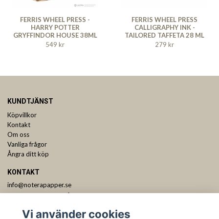
FERRIS WHEEL PRESS -
FERRIS WHEEL PRESS
HARRY POTTER
CALLIGRAPHY INK -
GRYFFINDOR HOUSE 38ML
TAILORED TAFFETA 28 ML
549 kr
279 kr
KUNDTJÄNST
Köpvillkor
Kontakt
Om oss
Vanliga frågor
Ångra ditt köp
KONTAKT
info@noterapapper.se
ANMÄL DIG TILL VÅRT NYHETSBREV
Vi använder cookies
Prenumerera