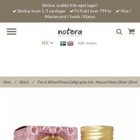
Skickar snabbt från eget lager!
Skickar inom 1-3 vardagar
Fri frakt över 799 kr
Visa /
Mastercard / Swish / Klarna
Inkl. moms
Hem
/
Bläck
/
Ferris Wheel Press Calligraphy Ink - Mauve Moon Diner 28 ml