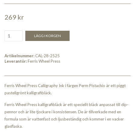
269 kr
LÄGG I KORGEN
Artikelnummer:
CAL-28-2525
Leverantör:
Ferris Wheel Press
Ferris Wheel Press Calligraphy Ink i färgen Perm Pistachio är ett piggt
pastellgrönt kalligrafibläck.
Ferris Wheel Press kalligrafibläck är ett speciellt bläck anpassat till dip-
pennor och är lite tjockare i konsistensen. De är tillverkade med en
formula som är vattenfast och ljusbeständig och kommer i en vacker
glasflaska.