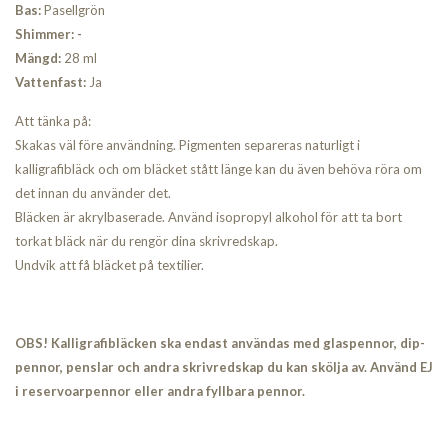
Bas:
Pasellgrön
Shimmer: -
Mängd:
28 ml
Vattenfast:
Ja
Att tänka på:
Skakas väl före användning. Pigmenten separeras naturligt i
kalligrafibläck och om bläcket stått länge kan du även behöva röra om
det innan du använder det.
Bläcken är akrylbaserade. Använd isopropyl alkohol för att ta bort
torkat bläck när du rengör dina skrivredskap.
Undvik att få bläcket på textilier.
OBS! Kalligrafibläcken ska endast användas med glaspennor, dip-
pennor, penslar och andra skrivredskap du kan skölja av. Använd EJ
i reservoarpennor eller andra fyllbara pennor.