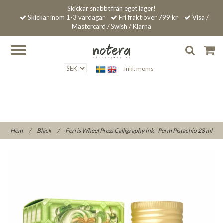
Skickar snabbt från eget lager!
Skickar inom 1-3 vardagar
Fri frakt över 799 kr
Visa /
Mastercard / Swish / Klarna
Inkl. moms
Hem
/
Bläck
/
Ferris Wheel Press Calligraphy Ink - Perm Pistachio 28 ml