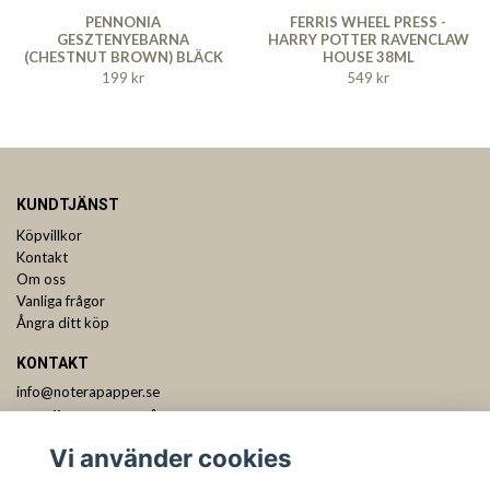
PENNONIA
FERRIS WHEEL PRESS -
GESZTENYEBARNA
HARRY POTTER RAVENCLAW
(CHESTNUT BROWN) BLÄCK
HOUSE 38ML
60 ML
199 kr
549 kr
KUNDTJÄNST
Köpvillkor
Kontakt
Om oss
Vanliga frågor
Ångra ditt köp
KONTAKT
info@noterapapper.se
ANMÄL DIG TILL VÅRT NYHETSBREV
Vi använder cookies
Prenumerera