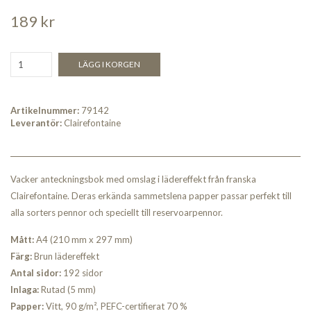
189 kr
LÄGG I KORGEN
Artikelnummer:
79142
Leverantör:
Clairefontaine
Vacker anteckningsbok med omslag i lädereffekt från franska
Clairefontaine. Deras erkända sammetslena papper passar perfekt till
alla sorters pennor och speciellt till reservoarpennor.
Mått:
A4 (210 mm x 297 mm)
Färg:
Brun lädereffekt
Antal sidor:
192 sidor
I
nlaga:
Rutad (5 mm)
Papper:
Vitt, 90 g/m², PEFC-certifierat 70 %