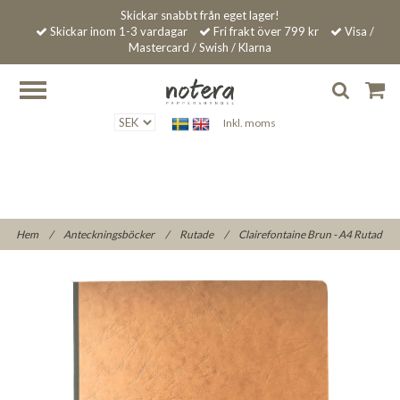
Skickar snabbt från eget lager!
Skickar inom 1-3 vardagar
Fri frakt över 799 kr
Visa /
Mastercard / Swish / Klarna
Inkl. moms
Hem
/
Anteckningsböcker
/
Rutade
/
Clairefontaine Brun - A4 Rutad