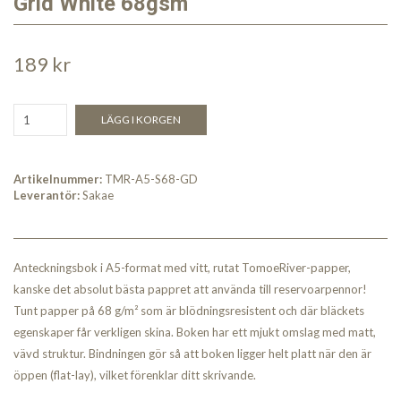
Grid White 68gsm
189 kr
LÄGG I KORGEN
Artikelnummer:
TMR-A5-S68-GD
Leverantör:
Sakae
Anteckningsbok i A5-format med vitt, rutat TomoeRiver-papper,
kanske det absolut bästa pappret att använda till reservoarpennor!
Tunt papper på 68 g/m² som är blödningsresistent och där bläckets
egenskaper får verkligen skina. Boken har ett mjukt omslag med matt,
vävd struktur. Bindningen gör så att boken ligger helt platt när den är
öppen (flat-lay), vilket förenklar ditt skrivande.