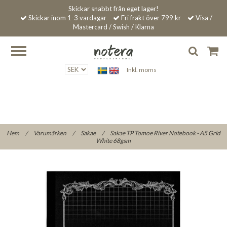
Skickar snabbt från eget lager!
Skickar inom 1-3 vardagar
Fri frakt över 799 kr
Visa /
Mastercard / Swish / Klarna
Inkl. moms
Hem
/
Varumärken
/
Sakae
/
Sakae TP Tomoe River Notebook - A5 Grid
White 68gsm