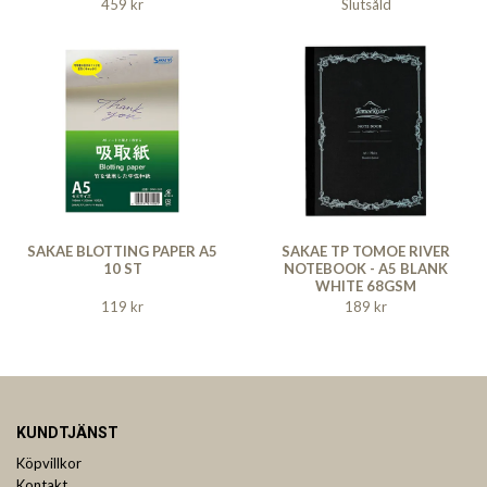
459 kr
Slutsåld
SAKAE BLOTTING PAPER A5
SAKAE TP TOMOE RIVER
10 ST
NOTEBOOK - A5 BLANK
WHITE 68GSM
119 kr
189 kr
KUNDTJÄNST
Köpvillkor
Kontakt