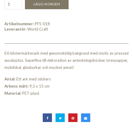
LÄGG I KORGEN
Artikelnummer:
PFS-018
Leverantör:
World Craft
Ett klistermärkesark med genomskinlig bakgrund med motiv av pressad
eucalyptus. Superfina till dekoration av anteckningsböcker, brevpapper,
mobilskal, glasburkar och mycket annat!
An
tal:
Ett ark med stickers
Arkens mått:
9,5 x 15 cm
Material:
PET-plast