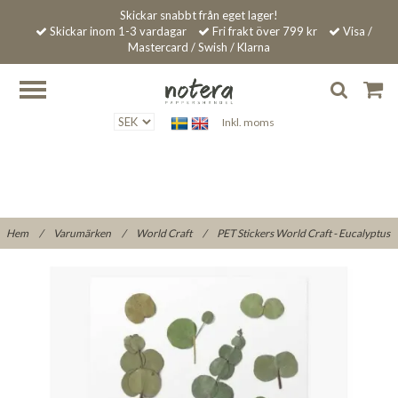
Skickar snabbt från eget lager!
Skickar inom 1-3 vardagar
Fri frakt över 799 kr
Visa /
Mastercard / Swish / Klarna
Inkl. moms
Hem
/
Varumärken
/
World Craft
/
PET Stickers World Craft - Eucalyptus