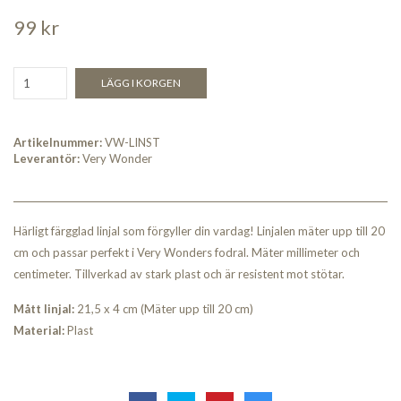
99 kr
LÄGG I KORGEN
Artikelnummer:
VW-LINST
Leverantör:
Very Wonder
Härligt färgglad linjal som förgyller din vardag! Linjalen mäter upp till 20
cm och passar perfekt i Very Wonders fodral. Mäter millimeter och
centimeter. Tillverkad av stark plast och är resistent mot stötar.
Mått linjal:
21,5 x 4 cm (Mäter upp till 20 cm)
Material:
Plast