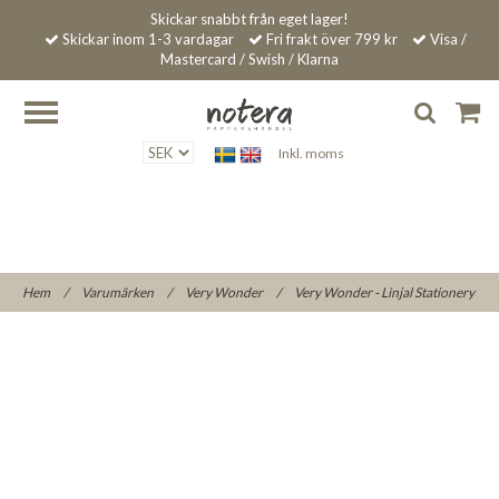
Skickar snabbt från eget lager!
Skickar inom 1-3 vardagar
Fri frakt över 799 kr
Visa /
Mastercard / Swish / Klarna
Inkl. moms
Hem
/
Varumärken
/
Very Wonder
/
Very Wonder - Linjal Stationery