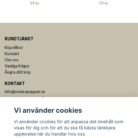
59 kr
59 kr
KUNDTJÄNST
Köpvillkor
Kontakt
Om oss
Vanliga frågor
Ångra ditt köp
KONTAKT
info@noterapapper.se
ANMÄL DIG TILL VÅRT NYHETSBREV
Vi använder cookies
Prenumerera
Vi använder cookies för att anpassa det innehåll som
visas för dig och för att du ska få bästa tänkbara
upplevelse när du handlar hos oss.