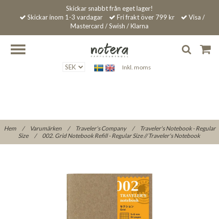
Skickar snabbt från eget lager!
Skickar inom 1-3 vardagar
Fri frakt över 799 kr
Visa /
Mastercard / Swish / Klarna
Inkl. moms
Hem
/
Varumärken
/
Traveler's Company
/
Traveler's Notebook - Regular
Size
/
002. Grid Notebook Refill - Regular Size // Traveler's Notebook