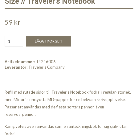
Size // Traveler's Notebook
59 kr
LÄGG I KORGEN
Artikelnummer:
14246006
Leverantör:
Traveler's Company
Refill med rutade sidor till Traveler's Notebook fodral i regular-storlek,
med Midori's omtyckta MD-papper för en bekväm skrivupplevelse.
Passar att användas med de flesta sorters pennor, även
reservoarpennor.
Kan givetvis även användas som en anteckningsbok för sig själv, utan
fodral.