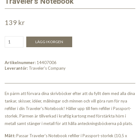
Traveler's Notebook
139 kr
LÄGG I KORGEN
Artikelnummer:
14407006
Leverantör:
Traveler's Company
En pärm att förvara dina skrivböcker efter att du fyllt dem med alla dina
tankar, skisser, idéer, målningar och minnen och vill göra rum för nya
refiller i din Traveler's Notebook! Håller upp till fem refiller i Passport-
storlek. Pärmen är tillverkad i kraftig kartong med förstärkta hörn i
metall samt stänger i metall för att hålla anteckningsböckerna på plats.
Mått:
Passar Traveler's Notebook refiller i Passport-storlek (10,5 x