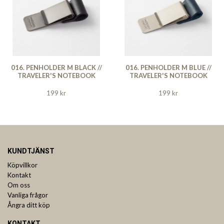
016. PENHOLDER M BLACK //
016. PENHOLDER M BLUE //
TRAVELER'S NOTEBOOK
TRAVELER'S NOTEBOOK
199 kr
199 kr
KUNDTJÄNST
Köpvillkor
Kontakt
Om oss
Vanliga frågor
Ångra ditt köp
KONTAKT