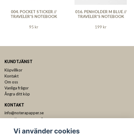
004. POCKET STICKER //
016. PENHOLDER M BLUE //
TRAVELER'S NOTEBOOK
TRAVELER'S NOTEBOOK
95 kr
199 kr
KUNDTJÄNST
Köpvillkor
Kontakt
Om oss
Vanliga frågor
Ångra ditt köp
KONTAKT
info@noterapapper.se
ANMÄL DIG TILL VÅRT NYHETSBREV
Vi använder cookies
Prenumerera