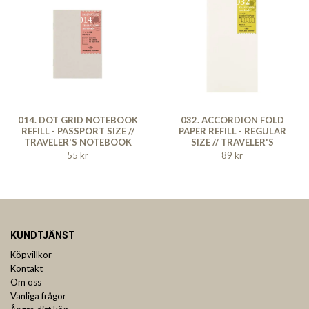
014. DOT GRID NOTEBOOK
032. ACCORDION FOLD
REFILL - PASSPORT SIZE //
PAPER REFILL - REGULAR
TRAVELER'S NOTEBOOK
SIZE // TRAVELER'S
NOTEBOOK
55 kr
89 kr
KUNDTJÄNST
Köpvillkor
Kontakt
Om oss
Vanliga frågor