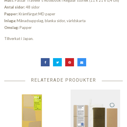
Mått:
Passar Traveler's Notebook i Regular storlek (11 x 21 x 0,4 cm)
Antal sidor:
48 sidor
Papper:
Krämfärgat MD paper
Inlaga:
Månadsuppslag, blanka sidor, världskarta
Omslag:
Papper
Tillverkat i Japan.
RELATERADE PRODUKTER