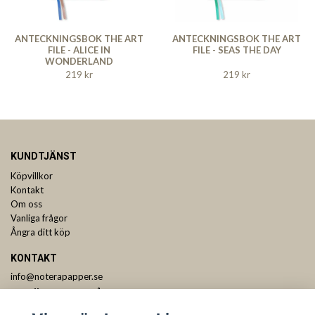
ANTECKNINGSBOK THE ART
ANTECKNINGSBOK THE ART
FILE - ALICE IN
FILE - SEAS THE DAY
WONDERLAND
219 kr
219 kr
KUNDTJÄNST
Köpvillkor
Kontakt
Om oss
Vanliga frågor
Ångra ditt köp
KONTAKT
info@noterapapper.se
ANMÄL DIG TILL VÅRT NYHETSBREV