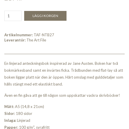
LÄGG I KORGEN
Artikelnummer:
TAF-NTB27
Leverantör:
The Art File
En linjerad anteckningsbok inspirerad av Jane Austen. Boken har två
bokmärkesband samt en invärtes ficka. Trådbunden med flat-lay så att
boken ligger platt när den är öppen. Hårt omslag med gulddetaljer som
hålls stängt med ett elastiskt band.
Även en fin gåva att ge till någon som uppskattar vackra skrivböcker!
Mått:
A5 (14,8 x 21cm)
Sidor:
180 sidor
Inlaga:
Linjerad
Papper:
100 g/m², syrafritt