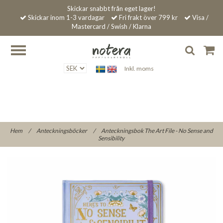
Skickar snabbt från eget lager!
Skickar inom 1-3 vardagar
Fri frakt över 799 kr
Visa /
Mastercard / Swish / Klarna
Inkl. moms
Hem
/
Anteckningsböcker
/
Anteckningsbok The Art File - No Sense and
Sensibility