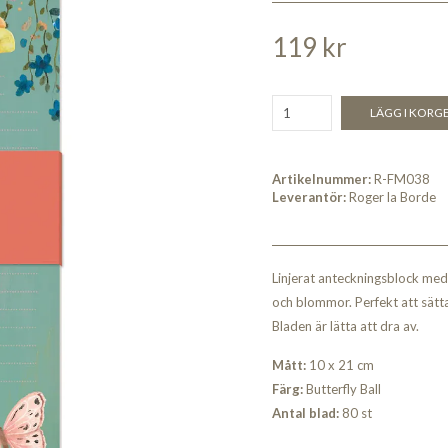
119 kr
LÄGG I KORG
Artikelnummer:
R-FM038
Leverantör:
Roger la Borde
Linjerat anteckningsblock med
och blommor. Perfekt att sätta
Bladen är lätta att dra av.
Mått:
10 x 21 cm
Färg:
Butterfly Ball
Antal blad:
80 st