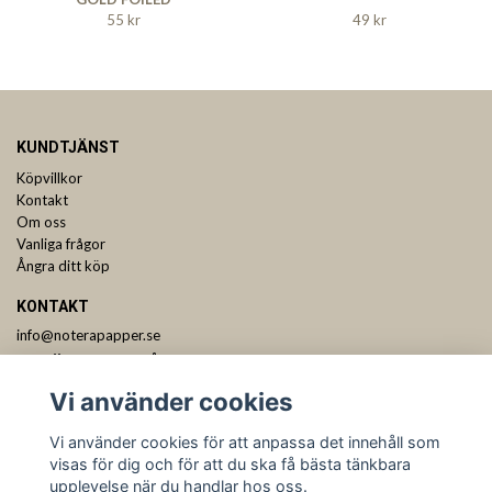
55 kr
49 kr
KUNDTJÄNST
Köpvillkor
Kontakt
Om oss
Vanliga frågor
Ångra ditt köp
KONTAKT
info@noterapapper.se
ANMÄL DIG TILL VÅRT NYHETSBREV
Vi använder cookies
Prenumerera
Vi använder cookies för att anpassa det innehåll som
visas för dig och för att du ska få bästa tänkbara
upplevelse när du handlar hos oss.