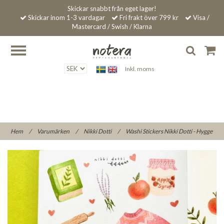
Skickar snabbt från eget lager!
Skickar inom 1-3 vardagar
Fri frakt över 799 kr
Visa /
Mastercard / Swish / Klarna
Inkl. moms
Hem
/
Varumärken
/
Nikki Dotti
/
Washi Stickers Nikki Dotti - Hygge