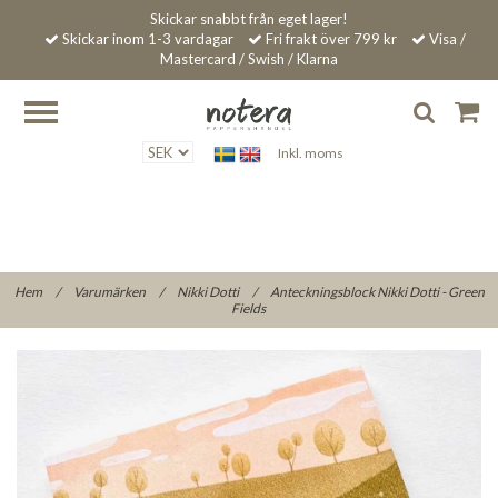
Skickar snabbt från eget lager!
Skickar inom 1-3 vardagar
Fri frakt över 799 kr
Visa /
Mastercard / Swish / Klarna
Inkl. moms
Hem
/
Varumärken
/
Nikki Dotti
/
Anteckningsblock Nikki Dotti - Green
Fields