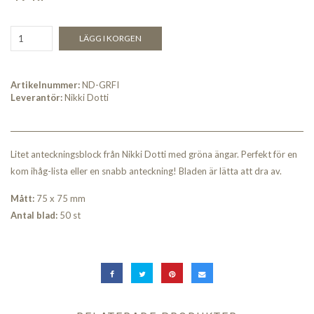
LÄGG I KORGEN
Artikelnummer:
ND-GRFI
Leverantör:
Nikki Dotti
Litet anteckningsblock från Nikki Dotti med gröna ängar. Perfekt för en
kom ihåg-lista eller en snabb anteckning! Bladen är lätta att dra av.
Mått:
75 x 75 mm
Antal blad:
50 st