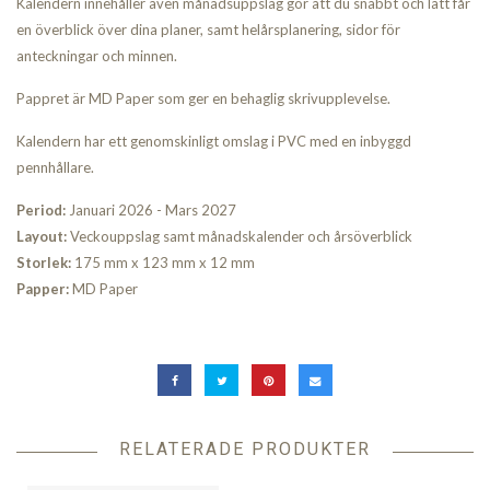
Kalendern innehåller även månadsuppslag gör att du snabbt och lätt får
en överblick över dina planer, samt helårsplanering, sidor för
anteckningar och minnen.
Pappret är MD Paper som ger en behaglig skrivupplevelse.
Kalendern har ett genomskinligt omslag i PVC med en inbyggd
pennhållare.
Period:
Januari 2026 - Mars 2027
Layout:
Veckouppslag samt månadskalender och årsöverblick
Storlek:
175 mm x 123 mm x 12 mm
Papper:
MD Paper
RELATERADE PRODUKTER