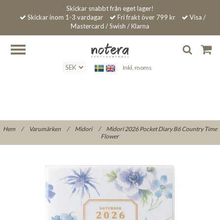
Skickar snabbt från eget lager!
Skickar inom 1-3 vardagar
Fri frakt över 799 kr
Visa /
Mastercard / Swish / Klarna
Inkl. moms
Hem
/
Varumärken
/
Midori
/
Midori 2026 Pocket Diary B6 Country Time
Flower