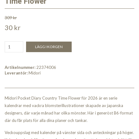
Time Flower
309 kr
30 kr
LÄGG I KORGEN
Artikelnummer:
22374006
Leverantör:
Midori
Midori Pocket Diary Country Time Flower för 2026 är en serie
kalendrar med vackra blomsterillustrationer skapade av japanska
designers, där varje månad har olika mönster. Här i generöst B6-format
där du får plats för alla dina planer och tankar.
Veckouppslag med kalender på vänster sida och anteckningar på höger.