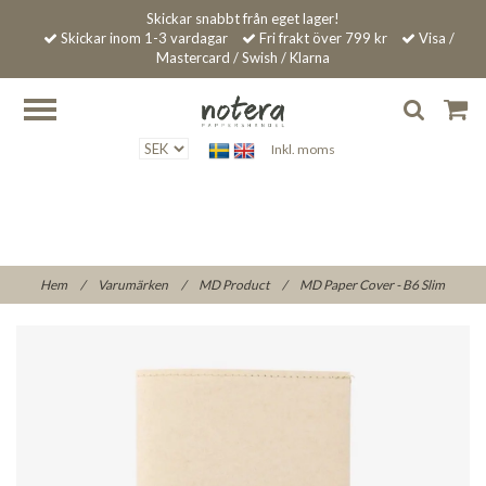
Skickar snabbt från eget lager!
Skickar inom 1-3 vardagar
Fri frakt över 799 kr
Visa /
Mastercard / Swish / Klarna
Inkl. moms
Hem
/
Varumärken
/
MD Product
/
MD Paper Cover - B6 Slim