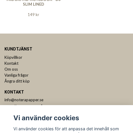
SLIM LINED
149 kr
KUNDTJÄNST
Köpvillkor
Kontakt
Om oss
Vanliga frågor
Ångra ditt köp
KONTAKT
info@noterapapper.se
ANMÄL DIG TILL VÅRT NYHETSBREV
Vi använder cookies
Prenumerera
Vi använder cookies för att anpassa det innehåll som