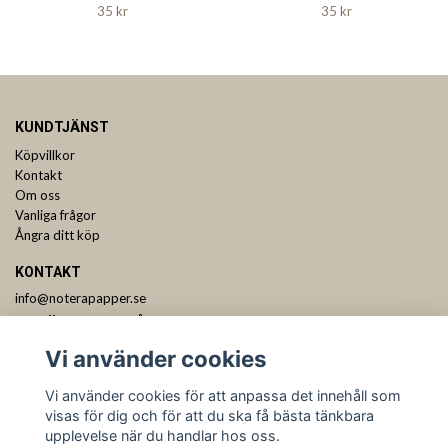
35 kr
35 kr
KUNDTJÄNST
Köpvillkor
Kontakt
Om oss
Vanliga frågor
Ångra ditt köp
KONTAKT
info@noterapapper.se
ANMÄL DIG TILL VÅRT NYHETSBREV
Vi använder cookies
Prenumerera
Vi använder cookies för att anpassa det innehåll som
visas för dig och för att du ska få bästa tänkbara
upplevelse när du handlar hos oss.