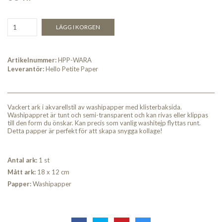
LÄGG I KORGEN
Artikelnummer:
HPP-WARA
Leverantör:
Hello Petite Paper
Vackert ark i akvarellstil av washipapper med klisterbaksida.
Washipappret är tunt och semi-transparent och kan rivas eller klippas
till den form du önskar. Kan precis som vanlig washitejp flyttas runt.
Detta papper är perfekt för att skapa snygga kollage!
Antal ark:
1 st
Mått ark:
18 x 12 cm
Papper:
Washipapper