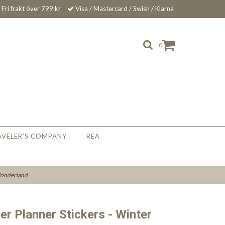
Fri frakt över 799 kr
Visa / Mastercard / Swish / Klarna
0
AVELER'S COMPANY
REA
 Wonderland
er Planner Stickers - Winter