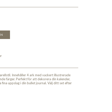
EN
er
rellstil. Innehåller 4 ark med vackert illustrerade
nde färger. Perfekt för att dekorera din kalender,
 fina uppslag i din bullet journal. Välj ditt set efter