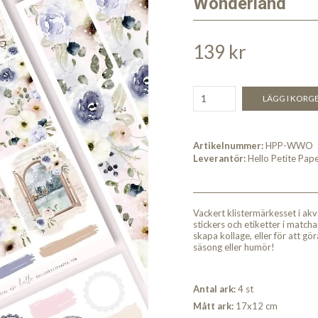
Wonderland
139 kr
LÄGG I KORG
Artikelnummer:
HPP-WWO
Leverantör:
Hello Petite Pap
Vackert klistermärkesset i akva
stickers och etiketter i matcha
skapa kollage, eller för att göra
säsong eller humör!
Antal ark:
4
st
Mått ark:
17x12 cm