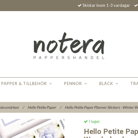
Skickar inom 1-3 vardagar
PAPPER & TILLBEHÖR
PENNOR
BLÄCK
TR
Varumärken
/
Hello Petite Paper
/
Hello Petite Paper Planner Stickers - Winter
I lager.
Hello Petite Pap