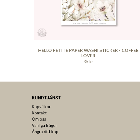
HELLO PETITE PAPER WASHI STICKER - COFFEE
LOVER
35 kr
KUNDTJÄNST
Köpvillkor
Kontakt
Om oss
Vanliga frågor
Ångra ditt köp