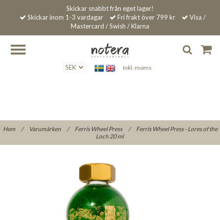
Skickar snabbt från eget lager!
Skickar inom 1-3 vardagar
Fri frakt över 799 kr
Visa /
Mastercard / Swish / Klarna
Inkl. moms
Hem
/
Varumärken
/
Ferris Wheel Press
/
Ferris Wheel Press - Lores of the
Loch 20 ml