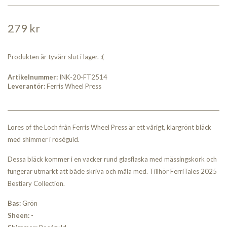
279 kr
Produkten är tyvärr slut i lager. :(
Artikelnummer:
INK-20-FT2514
Leverantör:
Ferris Wheel Press
Lores of the Loch från Ferris Wheel Press är ett vårigt, klargrönt bläck
med shimmer i roséguld.
Dessa bläck kommer i en vacker rund glasflaska med mässingskork och
fungerar utmärkt att både skriva och måla med. Tillhör FerriTales 2025
Bestiary Collection.
Bas:
Grön
Sheen:
-