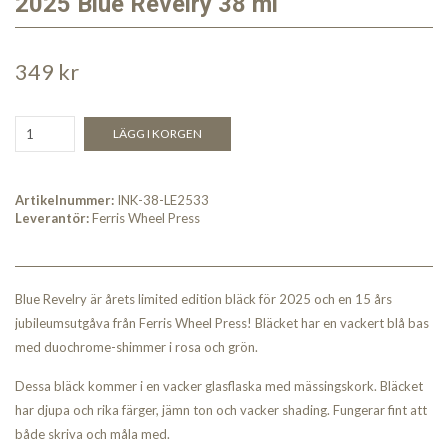
2025 Blue Revelry 38 ml
349 kr
LÄGG I KORGEN
Artikelnummer:
INK-38-LE2533
Leverantör:
Ferris Wheel Press
Blue Revelry är årets limited edition bläck för 2025 och en 15 års
jubileumsutgåva från Ferris Wheel Press! Bläcket har en vackert blå bas
med duochrome-shimmer i rosa och grön.
Dessa bläck kommer i en vacker glasflaska med mässingskork. Bläcket
har djupa och rika färger, jämn ton och vacker shading. Fungerar fint att
både skriva och måla med.