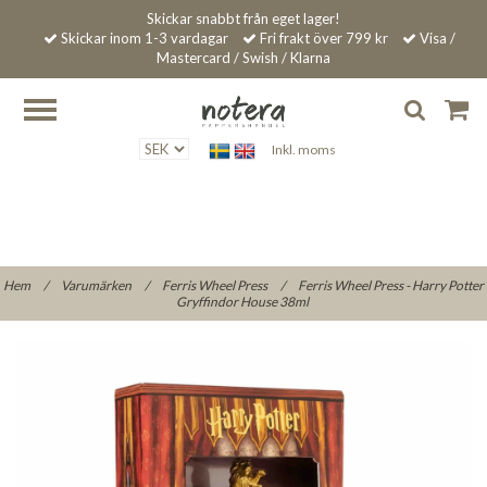
Skickar snabbt från eget lager!
Skickar inom 1-3 vardagar
Fri frakt över 799 kr
Visa /
Mastercard / Swish / Klarna
Inkl. moms
Hem
/
Varumärken
/
Ferris Wheel Press
/
Ferris Wheel Press - Harry Potter
Gryffindor House 38ml