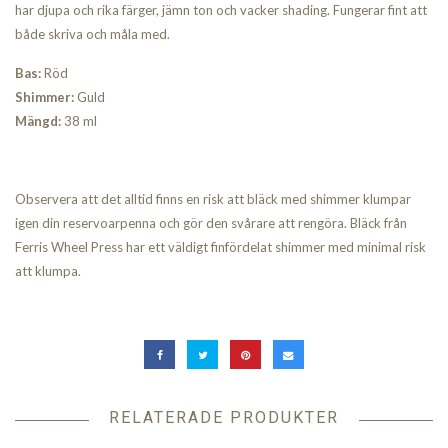
har djupa och rika färger, jämn ton och vacker shading. Fungerar fint att
både skriva och måla med.
Bas:
Röd
Shimmer:
Guld
Mängd:
38 ml
Observera att det alltid finns en risk att bläck med shimmer klumpar
igen din reservoarpenna och gör den svårare att rengöra. Bläck från
Ferris Wheel Press har ett väldigt finfördelat shimmer med minimal risk
att klumpa.
RELATERADE PRODUKTER