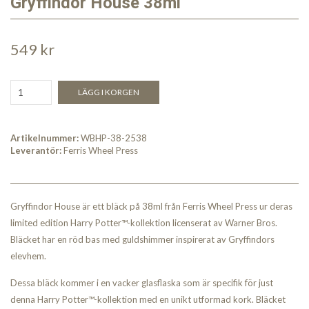
Gryffindor House 38ml
549 kr
LÄGG I KORGEN
Artikelnummer:
WBHP-38-2538
Leverantör:
Ferris Wheel Press
Gryffindor House är ett bläck på 38ml från Ferris Wheel Press ur deras
limited edition Harry Potter™-kollektion licenserat av Warner Bros.
Bläcket har en röd bas med guldshimmer inspirerat av Gryffindors
elevhem.
Dessa bläck kommer i en vacker glasflaska som är specifik för just
denna Harry Potter™-kollektion med en unikt utformad kork. Bläcket