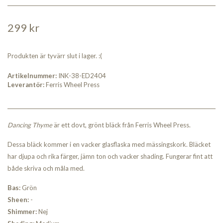
299 kr
Produkten är tyvärr slut i lager. :(
Artikelnummer:
INK-38-ED2404
Leverantör:
Ferris Wheel Press
Dancing Thyme
är ett dovt, grönt bläck från Ferris Wheel Press.
Dessa bläck kommer i en vacker glasflaska med mässingskork. Bläcket
har djupa och rika färger, jämn ton och vacker shading. Fungerar fint att
både skriva och måla med.
Bas:
Grön
Sheen:
-
Shimmer:
Nej