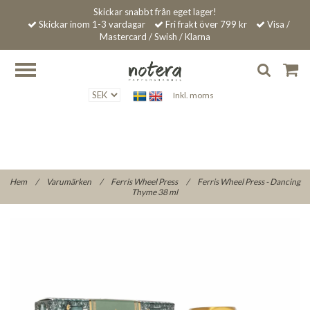
Skickar snabbt från eget lager!
Skickar inom 1-3 vardagar
Fri frakt över 799 kr
Visa /
Mastercard / Swish / Klarna
Inkl. moms
Hem
/
Varumärken
/
Ferris Wheel Press
/
Ferris Wheel Press - Dancing
Thyme 38 ml