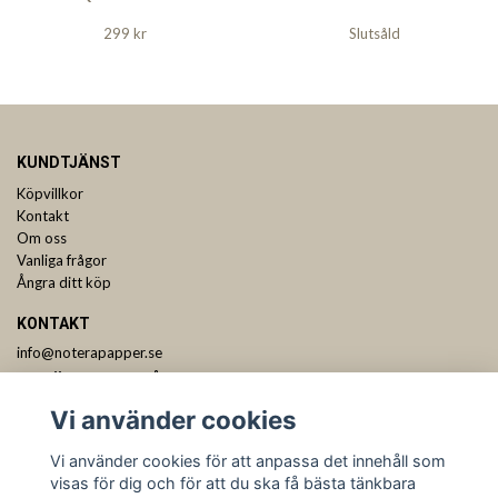
299 kr
Slutsåld
KUNDTJÄNST
Köpvillkor
Kontakt
Om oss
Vanliga frågor
Ångra ditt köp
KONTAKT
info@noterapapper.se
ANMÄL DIG TILL VÅRT NYHETSBREV
Vi använder cookies
Prenumerera
Vi använder cookies för att anpassa det innehåll som
visas för dig och för att du ska få bästa tänkbara