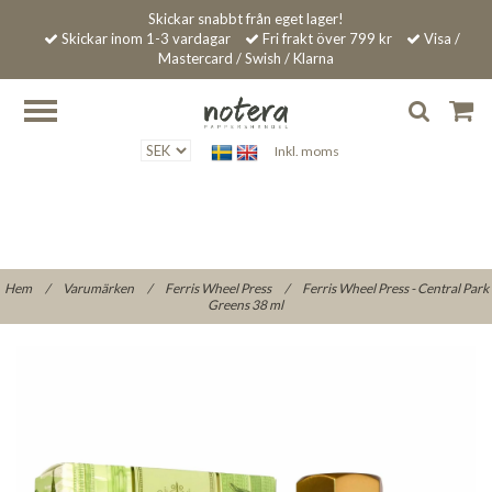
Skickar snabbt från eget lager!
Skickar inom 1-3 vardagar
Fri frakt över 799 kr
Visa /
Mastercard / Swish / Klarna
Inkl. moms
Hem
/
Varumärken
/
Ferris Wheel Press
/
Ferris Wheel Press - Central Park
Greens 38 ml