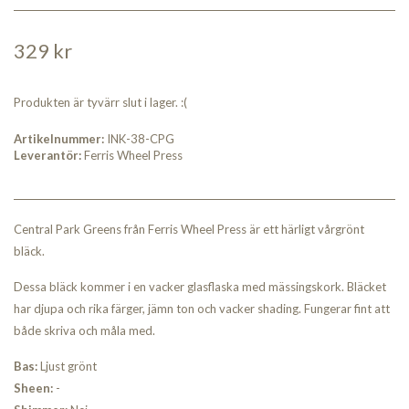
329 kr
Produkten är tyvärr slut i lager. :(
Artikelnummer:
INK-38-CPG
Leverantör:
Ferris Wheel Press
Central Park Greens från Ferris Wheel Press är ett härligt vårgrönt
bläck.
Dessa bläck kommer i en vacker glasflaska med mässingskork. Bläcket
har djupa och rika färger, jämn ton och vacker shading. Fungerar fint att
både skriva och måla med.
Bas:
Ljust grönt
Sheen:
-