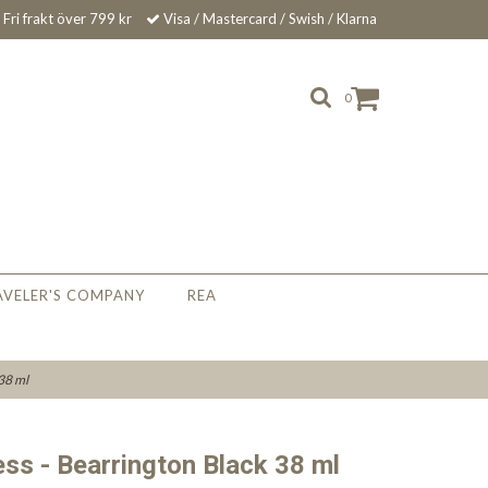
Fri frakt över 799 kr
Visa / Mastercard / Swish / Klarna
0
AVELER'S COMPANY
REA
 38 ml
ess - Bearrington Black 38 ml