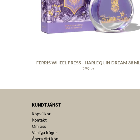
FERRIS WHEEL PRESS - HARLEQUIN DREAM 38 M
299 kr
KUNDTJÄNST
Köpvillkor
Kontakt
Om oss
Vanliga frågor
Ångra ditt köp