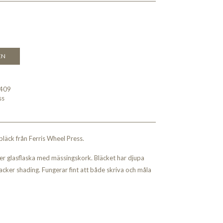
EN
409
ss
bläck från Ferris Wheel Press.
r glasflaska med mässingskork. Bläcket har djupa
vacker shading. Fungerar fint att både skriva och måla