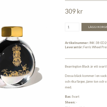
309 kr
LÄGG I KORG
Artikelnummer:
INK-38-ED2
Leverantör:
Ferris Wheel Pre
Bearrington Black är ett svart 
Dessa bläck kommer i en vacke
och rika färger, jämn ton och 
med.
Bas:
Svart
Sheen:
-