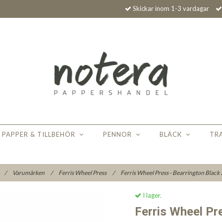
Skickar inom 1-3 vardagar
PAPPER & TILLBEHÖR
PENNOR
BLÄCK
TR
/
Varumärken
/
Ferris Wheel Press
/
Ferris Wheel Press - Bearrington Black
I lager.
Ferris Wheel Pr