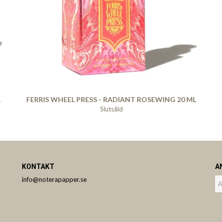
L
FERRIS WHEEL PRESS - RADIANT ROSEWING 20 ML
Slutsåld
KONTAKT
A
info@noterapapper.se