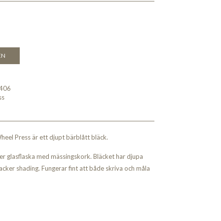
EN
406
ss
heel Press är ett djupt bärblått bläck.
r glasflaska med mässingskork. Bläcket har djupa
vacker shading. Fungerar fint att både skriva och måla