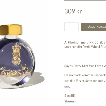
309 kr
LÄGG I KORG
Artikelnummer:
INK-38-ED2
Leverantör:
Ferris Wheel Pre
Bayou Berry Mist från Ferris W
Dessa bläck kommer i en vacke
och rika färger, jämn ton och 
med.
Bas:
Blå
Sheen:
-