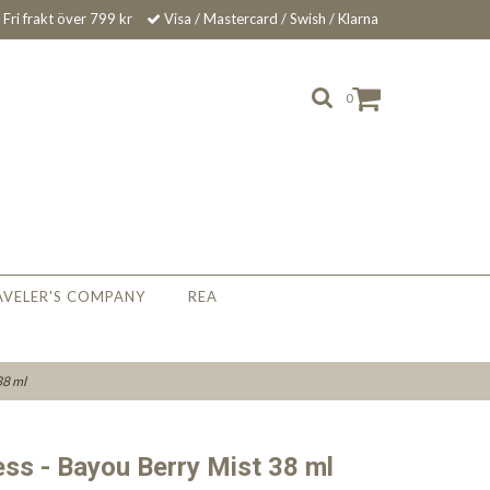
Fri frakt över 799 kr
Visa / Mastercard / Swish / Klarna
0
AVELER'S COMPANY
REA
38 ml
ess - Bayou Berry Mist 38 ml