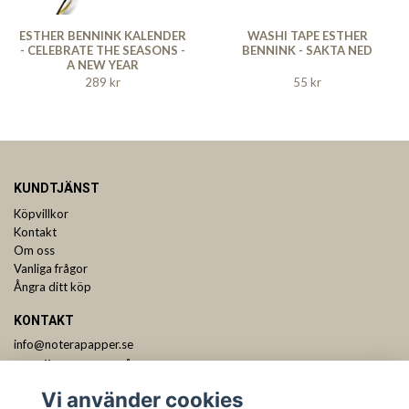
ESTHER BENNINK KALENDER
WASHI TAPE ESTHER
- CELEBRATE THE SEASONS -
BENNINK - SAKTA NED
A NEW YEAR
289 kr
55 kr
KUNDTJÄNST
Köpvillkor
Kontakt
Om oss
Vanliga frågor
Ångra ditt köp
KONTAKT
info@noterapapper.se
ANMÄL DIG TILL VÅRT NYHETSBREV
Vi använder cookies
Prenumerera