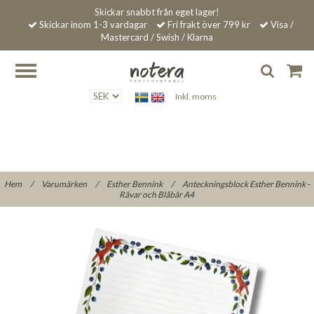
Skickar snabbt från eget lager!
Skickar inom 1-3 vardagar
Fri frakt över 799 kr
Visa /
Mastercard / Swish / Klarna
Inkl. moms
Hem
/
Varumärken
/
Esther Bennink
/
Anteckningsblock Esther Bennink -
Rävar och Blåbär A4