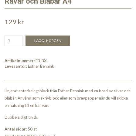
Rävar och Blåbär A4
129 kr
LÄGG I KORGEN
Artikelnummer:
EB-BXL
Leverantör:
Esther Bennink
Linjerat anteckningsblock från Esther Bennink med en bord av rävar och
blåbär. Använd som skrivblock eller som brevpapper när du vill skicka
en hälsning till en kär vän.
Dubbelsidigt tryck.
Antal sidor:
50 st