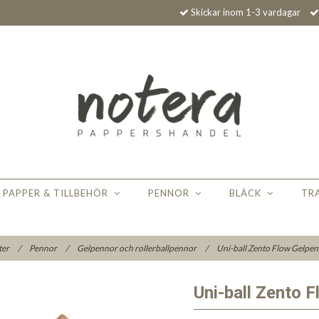
Skickar inom 1-3 vardagar
PAPPER & TILLBEHÖR
PENNOR
BLÄCK
TR
ter
/
Pennor
/
Gelpennor och rollerballpennor
/
Uni-ball Zento Flow Gelpe
Uni-ball Zento 