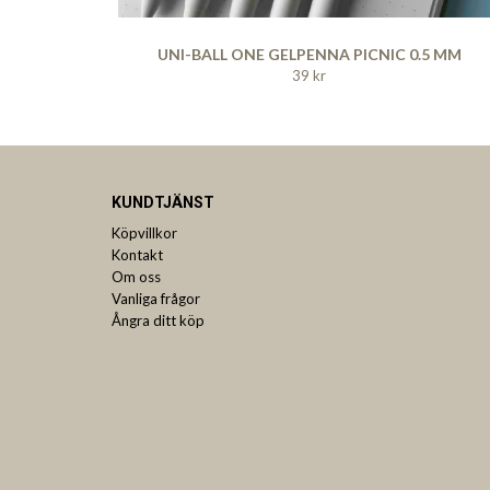
UNI-BALL ONE GELPENNA PICNIC 0.5 MM
39 kr
KUNDTJÄNST
Köpvillkor
Kontakt
Om oss
Vanliga frågor
Ångra ditt köp