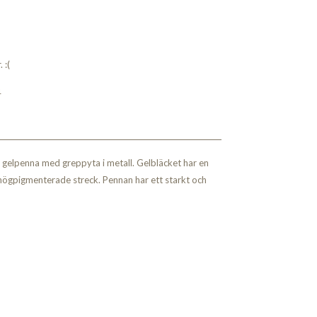
 :(
4
g gelpenna med greppyta i metall. Gelbläcket har en
ögpigmenterade streck. Pennan har ett starkt och