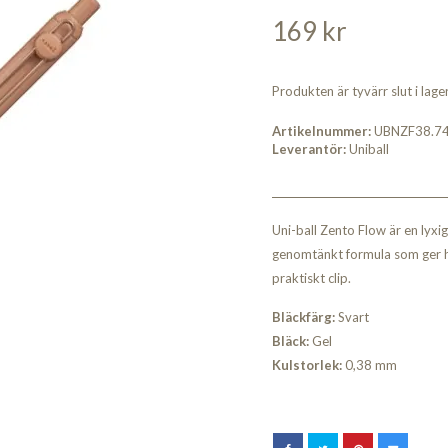
169 kr
Produkten är tyvärr slut i lager.
Artikelnummer:
UBNZF38.7
Leverantör:
Uniball
Uni-ball Zento Flow är en lyxi
genomtänkt formula som ger h
praktiskt clip.
Bläckfärg:
Svart
Bläck:
Gel
Kulstorlek:
0,38 mm