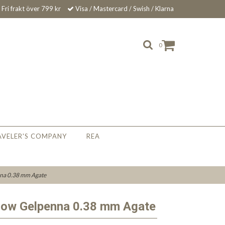
Fri frakt över 799 kr
Visa / Mastercard / Swish / Klarna
0
AVELER'S COMPANY
REA
nna 0.38 mm Agate
Flow Gelpenna 0.38 mm Agate