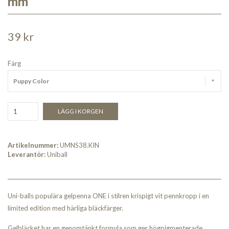
mm
39 kr
Färg
Puppy Color
LÄGG I KORGEN
Artikelnummer:
UMNS38.KIN
Leverantör:
Uniball
Uni-balls populära gelpenna ONE i stilren krispigt vit pennkropp i en
limited edition med härliga bläckfärger.
Gelbläcket har en genomtänkt formula som ger högpigmenterade