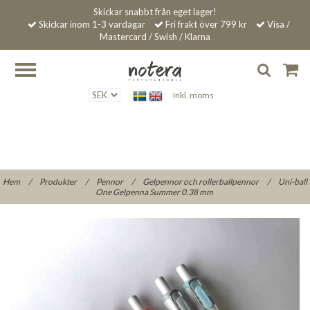
Skickar snabbt från eget lager!
Skickar inom 1-3 vardagar
Fri frakt över 799 kr
Visa /
Mastercard / Swish / Klarna
Inkl. moms
Hem
/
Produkter
/
Pennor
/
Gelpennor och rollerballpennor
/
Uni-ball
One Gelpenna Summer 0.38 mm