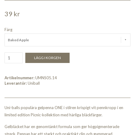
39 kr
Färg
Baked Apple
LÄGG I KORGEN
Artikelnummer:
UMNS05.14
Leverantör:
Uniball
Uni-balls populära gelpenna ONE i stilren krispigt vit pennkropp i en
limited edition Picnic-kollektion med härliga bläckfärger.
Gelbläcket har en genomtänkt formula som ger högpigmenterade
streck. Pennan har ett starkt och praktiskt clip och gummerad