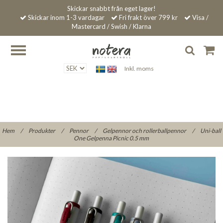
Skickar snabbt från eget lager!
Skickar inom 1-3 vardagar
Fri frakt över 799 kr
Visa /
Mastercard / Swish / Klarna
Inkl. moms
Hem
/
Produkter
/
Pennor
/
Gelpennor och rollerballpennor
/
Uni-ball
One Gelpenna Picnic 0.5 mm