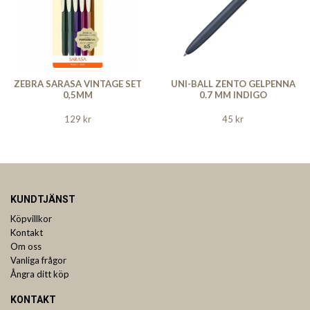
ZEBRA SARASA VINTAGE SET
UNI-BALL ZENTO GELPENNA
0,5MM
0.7 MM INDIGO
129 kr
45 kr
KUNDTJÄNST
Köpvillkor
Kontakt
Om oss
Vanliga frågor
Ångra ditt köp
KONTAKT