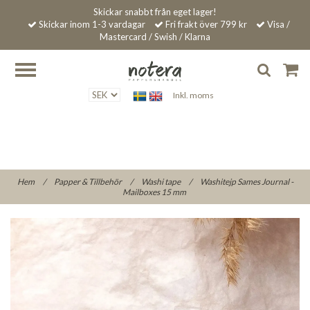
Skickar snabbt från eget lager!
Skickar inom 1-3 vardagar
Fri frakt över 799 kr
Visa /
Mastercard / Swish / Klarna
Inkl. moms
Hem
/
Papper & Tillbehör
/
Washi tape
/
Washitejp Sames Journal -
Mailboxes 15 mm