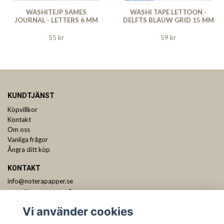
WASHITEJP SAMES
WASHI TAPE LETTOON -
JOURNAL - LETTERS 6 MM
DELFTS BLAUW GRID 15 MM
55 kr
59 kr
KUNDTJÄNST
Köpvillkor
Kontakt
Om oss
Vanliga frågor
Ångra ditt köp
KONTAKT
info@noterapapper.se
ANMÄL DIG TILL VÅRT NYHETSBREV
Vi använder cookies
Prenumerera