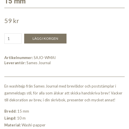
15 mm
59 kr
LÄGG I KORGEN
Artikelnummer:
SAJO-WMAI
Leverantör:
Sames Journal
En washitejp från Sames Journal med brevlådor och poststämplar i
gammeldags stil, för alla som älskar att skicka handskriva brev! Vacker
till dekoration av brev, i din skrivbok, presenter och mycket annat!
Bredd:
15 mm
Längd:
10 m
Material:
Washi-papper