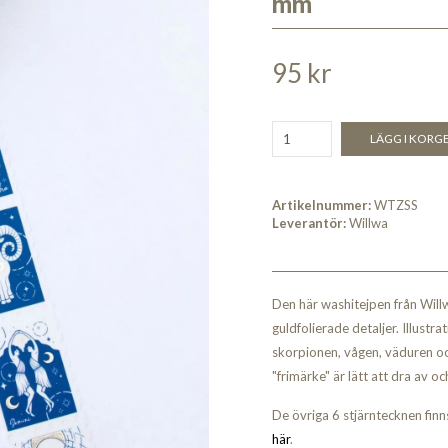
mm
95 kr
LÄGG I KORG
Artikelnummer:
WTZSS
Leverantör:
Willwa
Den här washitejpen från Wil
guldfolierade detaljer. Illustr
skorpionen, vågen, väduren och 
"frimärke" är lätt att dra av o
De övriga 6 stjärntecknen fin
här
.