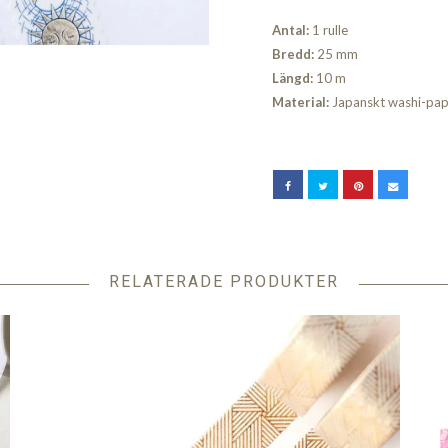
Antal:
1 rulle
Bred
d:
25 mm
Längd:
10 m
Material:
Japanskt washi-papp
RELATERADE PRODUKTER