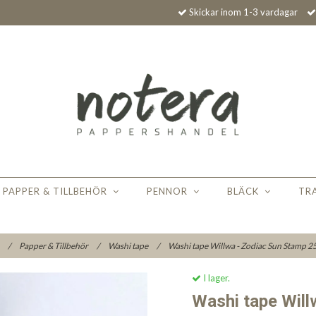
Skickar inom 1-3 vardagar
PAPPER & TILLBEHÖR
PENNOR
BLÄCK
TR
m
/
Papper & Tillbehör
/
Washi tape
/
Washi tape Willwa - Zodiac Sun Stamp 
I lager.
Washi tape Will