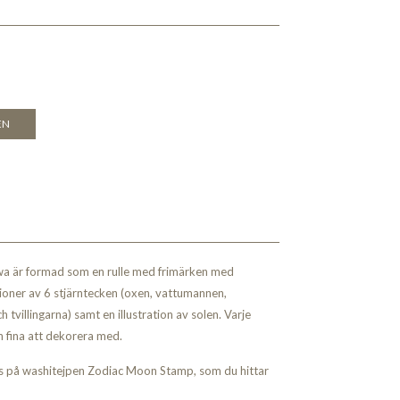
EN
lwa är formad som en rulle med frimärken med
ationer av 6 stjärntecken (oxen, vattumannen,
tvillingarna) samt en illustration av solen. Varje
ch fina att dekorera med.
ns på washitejpen Zodiac Moon Stamp, som du hittar