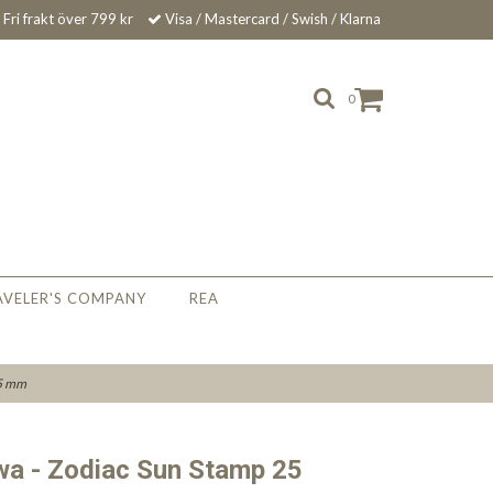
Fri frakt över 799 kr
Visa / Mastercard / Swish / Klarna
0
AVELER'S COMPANY
REA
25 mm
wa - Zodiac Sun Stamp 25