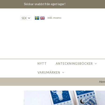
Skickar snabbt från eget lager!
Inkl. moms
NYTT
ANTECKNINGSBÖCKER
VARUMÄRKEN
He