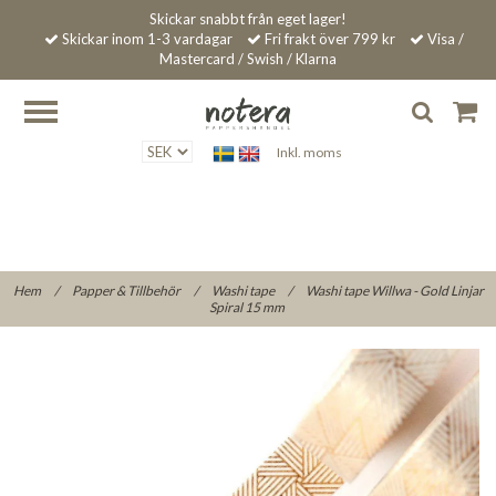
Skickar snabbt från eget lager!
Skickar inom 1-3 vardagar
Fri frakt över 799 kr
Visa /
Mastercard / Swish / Klarna
Inkl. moms
Hem
/
Papper & Tillbehör
/
Washi tape
/
Washi tape Willwa - Gold Linjar
Spiral 15 mm