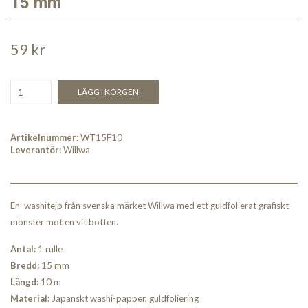
15 mm
59 kr
LÄGG I KORGEN
Artikelnummer:
WT15F10
Leverantör:
Willwa
En washitejp från svenska märket Willwa med ett guldfolierat grafiskt
mönster mot en vit botten.
Antal:
1 rulle
Bred
d:
15 mm
Längd:
10 m
Material:
Japanskt washi-papper, guldfoliering