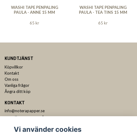
WASHI TAPE PENPALING
WASHI TAPE PENPALING
PAULA - ANNE 15 MM
PAULA - TEA TINS 15 MM
65 kr
65 kr
KUNDTJÄNST
Köpvillkor
Kontakt
Om oss
Vanliga frågor
Ångra ditt köp
KONTAKT
info@noterapapper.se
ANMÄL DIG TILL VÅRT NYHETSBREV
Vi använder cookies
Prenumerera