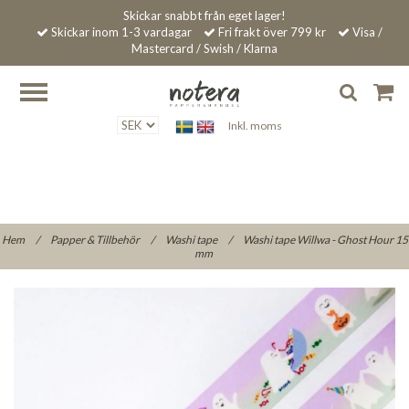
Skickar snabbt från eget lager!
Skickar inom 1-3 vardagar
Fri frakt över 799 kr
Visa /
Mastercard / Swish / Klarna
Inkl. moms
Hem
/
Papper & Tillbehör
/
Washi tape
/
Washi tape Willwa - Ghost Hour 15
mm