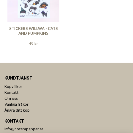
STICKERS WILLWA - CATS
AND PUMPKINS
49 kr
KUNDTJÄNST
Köpvillkor
Kontakt
Om oss
Vanliga frågor
Ångra ditt köp
KONTAKT
info@noterapapper.se