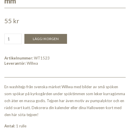
mm
55 kr
LÄGG I KORGEN
Artikelnummer:
WT1523
Leverantör:
Willwa
En washitejp från svenska märket Willwa med bilder av små spöken
som spökar på kyrkogården under spöktimmen som leker kurragömma
och äter en massa godis. Tejpen har även motiv av pumpalyktor och en
rädd svart katt. Dekorera din kalender eller dina Halloween-kort med
den här söta tejpen!
Antal:
1 rulle