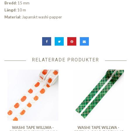
Bred
d:
15 mm
Längd:
10 m
Material:
Japanskt washi-papper
RELATERADE PRODUKTER
WASHI TAPE WILLWA -
WASHI TAPE WILLWA -