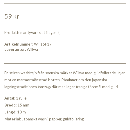
59 kr
Produkten är tyvärr slut i lager. :(
Artikelnummer:
WT15F17
Leverantör:
Willwa
En stilren washitejp från svenska märket Willwa med guldfolierade linjer
mot en marmormönstrad botten. Påminner om den japanska
lagningstraditionen
kinstugi
där man lagar trasiga föremål med guld
.
Antal:
1 rulle
Bred
d:
15 mm
Längd:
10 m
Material:
Japanskt washi-papper, guldfoliering