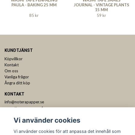
PAULA - BAKING 25 MM
JOURNAL - VINTAGE PLANTS
15 MM
85 kr
59 kr
KUNDTJÄNST
Köpvillkor
Kontakt
Om oss
Vanliga frågor
Ångra ditt köp
KONTAKT
info@noterapapper.se
ANMÄL DIG TILL VÅRT NYHETSBREV
Vi använder cookies
Prenumerera
Vi använder cookies för att anpassa det innehåll som