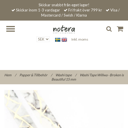
Skickar snabbt från eget lager!
Skickar inom 1-3 vardagar
Fri frakt över 799 kr
Visa /
Mastercard / Swish / Klarna
Inkl. moms
Hem
/
Papper & Tillbehör
/
Washi tape
/
Washi Tape Willwa - Broken is
Beautiful 15 mm