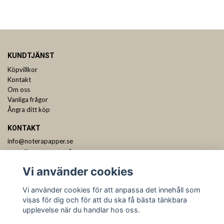
KUNDTJÄNST
Köpvillkor
Kontakt
Om oss
Vanliga frågor
Ångra ditt köp
KONTAKT
info@noterapapper.se
ANMÄL DIG TILL VÅRT NYHETSBREV
Vi använder cookies
Prenumerera
Vi använder cookies för att anpassa det innehåll som
visas för dig och för att du ska få bästa tänkbara
upplevelse när du handlar hos oss.