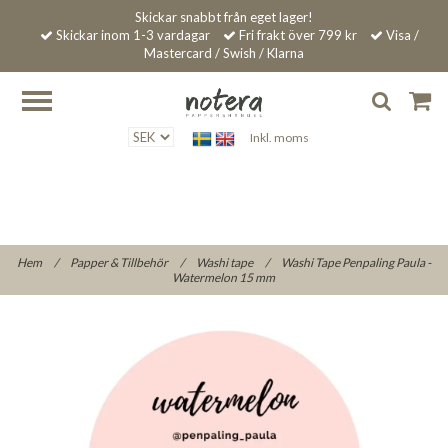
Skickar snabbt från eget lager!
Skickar inom 1-3 vardagar
Fri frakt över 799 kr
Visa /
Mastercard / Swish / Klarna
Inkl. moms
Hem
/
Papper & Tillbehör
/
Washi tape
/
Washi Tape Penpaling Paula -
Watermelon 15 mm