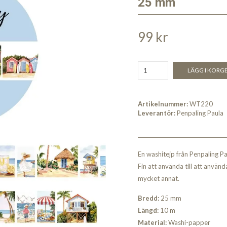
25 mm
99 kr
LÄGG I KORG
Artikelnummer:
WT220
Leverantör:
Penpaling Paula
En washitejp från Penpaling P
Fin att använda till att använd
mycket annat.
Bredd:
25 mm
Längd:
10 m
Material:
Washi-papper