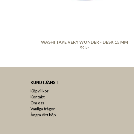
WASHI TAPE VERY WONDER - DESK 15 MM
59 kr
KUNDTJÄNST
Köpvillkor
Kontakt
Om oss
Vanliga frågor
Ångra ditt köp