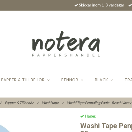
Skickar inom 1-3 vardagar
PAPPER & TILLBEHÖR
PENNOR
BLÄCK
TR
/
Papper & Tillbehör
/
Washi tape
/
Washi Tape Penpaling Paula - Beach Vaca
I lager.
Washi Tape Penp