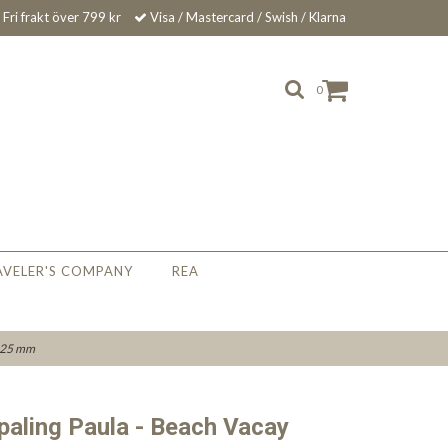
Fri frakt över 799 kr
Visa / Mastercard / Swish / Klarna
0
AVELER'S COMPANY
REA
y 25 mm
aling Paula - Beach Vacay