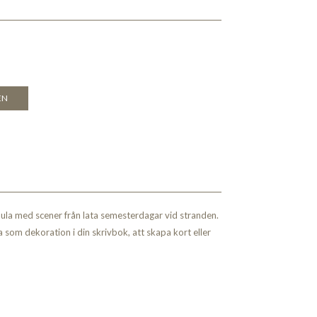
EN
aula med scener från lata semesterdagar vid stranden.
a som dekoration i din skrivbok, att skapa kort eller