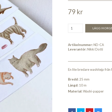
79 kr
LÄGG I KORG
Artikelnummer:
ND-CA
Leverantör:
Nikki Dotti
En lite bredare washitejp från 
Bredd:
25 mm
Längd:
10 m
Material:
Washi-papper