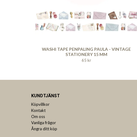
WASHI TAPE PENPALING PAULA - VINTAGE
STATIONERY 15 MM
65 kr
KUNDTJÄNST
Köpvillkor
Kontakt
Om oss
Vanliga frågor
Ångra ditt köp