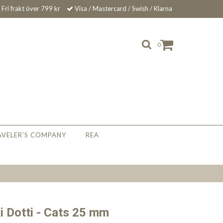
Fri frakt över 799 kr
Visa / Mastercard / Swish / Klarna
0
AVELER'S COMPANY
REA
m
i Dotti - Cats 25 mm