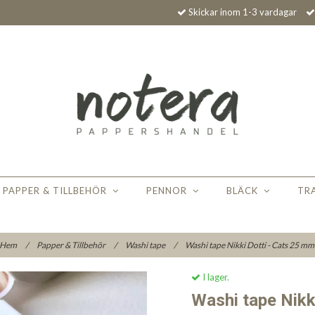
Skickar inom 1-3 vardagar
PAPPER & TILLBEHÖR
PENNOR
BLÄCK
TR
Hem
/
Papper & Tillbehör
/
Washi tape
/
Washi tape Nikki Dotti - Cats 25 m
I lager.
Washi tape Nikk